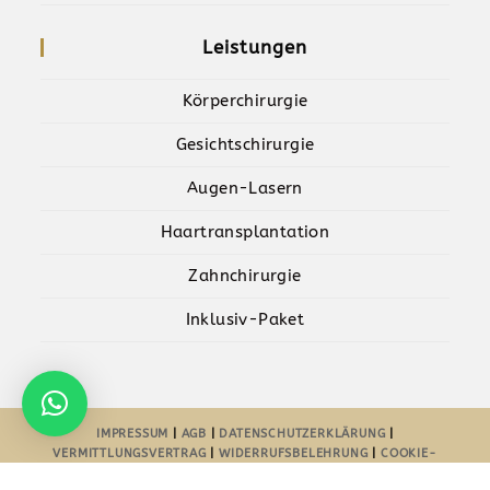
Leistungen
Körperchirurgie
Gesichtschirurgie
Augen-Lasern
Haartransplantation
Zahnchirurgie
Inklusiv-Paket
IMPRESSUM
|
AGB
|
DATENSCHUTZERKLÄRUNG
|
VERMITTLUNGSVERTRAG
|
WIDERRUFSBELEHRUNG
|
COOKIE-
RICHTLINIE-EU
| POWERED BY
AYDESIGNZ