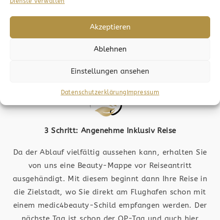
Sie wollen den nächsten Schritt wagen? Dann folgt
Dienste verwalten
die Anfrage. Bilder werden an die jeweiligen
Fachärzte geschickt und ausgewertet, wodurch Sie
Akzeptieren
dann ein Angebot erhalten. Die OP-Kosten werden
Ablehnen
ermittelt und der Ablauf wird Ihnen nähergebracht.
Einstellungen ansehen
Datenschutzerklärung
Impressum
3 Schritt: Angenehme Inklusiv Reise
Da der Ablauf vielfältig aussehen kann, erhalten Sie
von uns eine Beauty-Mappe vor Reiseantritt
ausgehändigt. Mit diesem beginnt dann Ihre Reise in
die Zielstadt, wo Sie direkt am Flughafen schon mit
einem medic4beauty-Schild empfangen werden. Der
nächste Tag ist schon der OP-Tag und auch hier