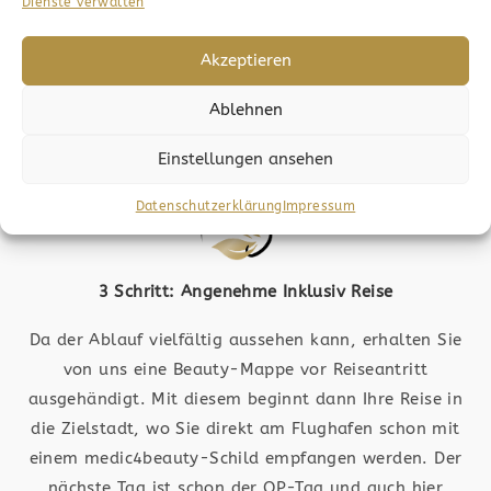
Sie wollen den nächsten Schritt wagen? Dann folgt
Dienste verwalten
die Anfrage. Bilder werden an die jeweiligen
Fachärzte geschickt und ausgewertet, wodurch Sie
Akzeptieren
dann ein Angebot erhalten. Die OP-Kosten werden
Ablehnen
ermittelt und der Ablauf wird Ihnen nähergebracht.
Einstellungen ansehen
Datenschutzerklärung
Impressum
3 Schritt: Angenehme Inklusiv Reise
Da der Ablauf vielfältig aussehen kann, erhalten Sie
von uns eine Beauty-Mappe vor Reiseantritt
ausgehändigt. Mit diesem beginnt dann Ihre Reise in
die Zielstadt, wo Sie direkt am Flughafen schon mit
einem medic4beauty-Schild empfangen werden. Der
nächste Tag ist schon der OP-Tag und auch hier