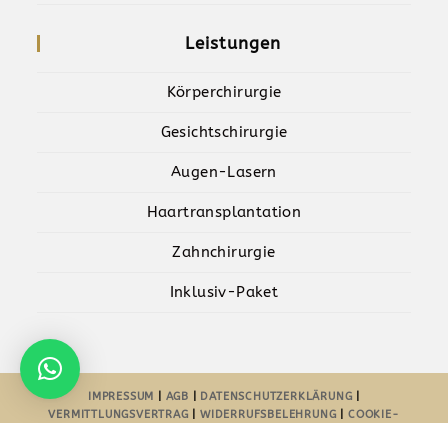
Leistungen
Körperchirurgie
Gesichtschirurgie
Augen-Lasern
Haartransplantation
Zahnchirurgie
Inklusiv-Paket
IMPRESSUM
|
AGB
|
DATENSCHUTZERKLÄRUNG
|
VERMITTLUNGSVERTRAG
|
WIDERRUFSBELEHRUNG
|
COOKIE-
RICHTLINIE-EU
| POWERED BY
AYDESIGNZ