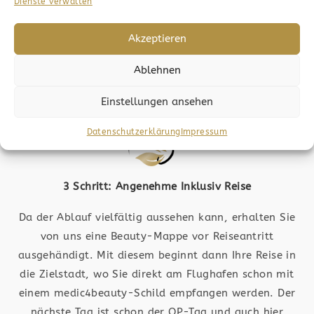
Sie wollen den nächsten Schritt wagen? Dann folgt
Dienste verwalten
die Anfrage. Bilder werden an die jeweiligen
Fachärzte geschickt und ausgewertet, wodurch Sie
Akzeptieren
dann ein Angebot erhalten. Die OP-Kosten werden
Ablehnen
ermittelt und der Ablauf wird Ihnen nähergebracht.
Einstellungen ansehen
Datenschutzerklärung
Impressum
3 Schritt: Angenehme Inklusiv Reise
Da der Ablauf vielfältig aussehen kann, erhalten Sie
von uns eine Beauty-Mappe vor Reiseantritt
ausgehändigt. Mit diesem beginnt dann Ihre Reise in
die Zielstadt, wo Sie direkt am Flughafen schon mit
einem medic4beauty-Schild empfangen werden. Der
nächste Tag ist schon der OP-Tag und auch hier