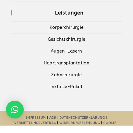
Leistungen
Körperchirurgie
Gesichtschirurgie
Augen-Lasern
Haartransplantation
Zahnchirurgie
Inklusiv-Paket
IMPRESSUM
|
AGB
|
DATENSCHUTZERKLÄRUNG
|
VERMITTLUNGSVERTRAG
|
WIDERRUFSBELEHRUNG
|
COOKIE-
RICHTLINIE-EU
| POWERED BY
AYDESIGNZ