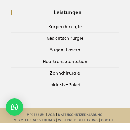
Leistungen
Körperchirurgie
Gesichtschirurgie
Augen-Lasern
Haartransplantation
Zahnchirurgie
Inklusiv-Paket
IMPRESSUM
|
AGB
|
DATENSCHUTZERKLÄRUNG
|
VERMITTLUNGSVERTRAG
|
WIDERRUFSBELEHRUNG
|
COOKIE-
RICHTLINIE-EU
| POWERED BY
AYDESIGNZ