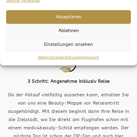
Sie wollen den nächsten Schritt wagen? Dann folgt
Dienste verwalten
die Anfrage. Bilder werden an die jeweiligen
Fachärzte geschickt und ausgewertet, wodurch Sie
Akzeptieren
dann ein Angebot erhalten. Die OP-Kosten werden
Ablehnen
ermittelt und der Ablauf wird Ihnen nähergebracht.
Einstellungen ansehen
Datenschutzerklärung
Impressum
3 Schritt: Angenehme Inklusiv Reise
Da der Ablauf vielfältig aussehen kann, erhalten Sie
von uns eine Beauty-Mappe vor Reiseantritt
ausgehändigt. Mit diesem beginnt dann Ihre Reise in
die Zielstadt, wo Sie direkt am Flughafen schon mit
einem medic4beauty-Schild empfangen werden. Der
nächste Tag ist schon der OP-Tag und auch hier