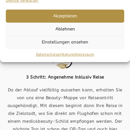
Sie wollen den nächsten Schritt wagen? Dann folgt
Dienste verwalten
die Anfrage. Bilder werden an die jeweiligen
Fachärzte geschickt und ausgewertet, wodurch Sie
Akzeptieren
dann ein Angebot erhalten. Die OP-Kosten werden
Ablehnen
ermittelt und der Ablauf wird Ihnen nähergebracht.
Einstellungen ansehen
Datenschutzerklärung
Impressum
3 Schritt: Angenehme Inklusiv Reise
Da der Ablauf vielfältig aussehen kann, erhalten Sie
von uns eine Beauty-Mappe vor Reiseantritt
ausgehändigt. Mit diesem beginnt dann Ihre Reise in
die Zielstadt, wo Sie direkt am Flughafen schon mit
einem medic4beauty-Schild empfangen werden. Der
nächste Tag ist schon der OP-Tag und auch hier