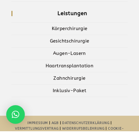
Leistungen
Körperchirurgie
Gesichtschirurgie
Augen-Lasern
Haartransplantation
Zahnchirurgie
Inklusiv-Paket
IMPRESSUM
|
AGB
|
DATENSCHUTZERKLÄRUNG
|
VERMITTLUNGSVERTRAG
|
WIDERRUFSBELEHRUNG
|
COOKIE-
RICHTLINIE-EU
| POWERED BY
AYDESIGNZ