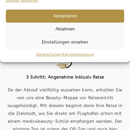
Sie wollen den nächsten Schritt wagen? Dann folgt
Dienste verwalten
die Anfrage. Bilder werden an die jeweiligen
Fachärzte geschickt und ausgewertet, wodurch Sie
Akzeptieren
dann ein Angebot erhalten. Die OP-Kosten werden
Ablehnen
ermittelt und der Ablauf wird Ihnen nähergebracht.
Einstellungen ansehen
Datenschutzerklärung
Impressum
3 Schritt: Angenehme Inklusiv Reise
Da der Ablauf vielfältig aussehen kann, erhalten Sie
von uns eine Beauty-Mappe vor Reiseantritt
ausgehändigt. Mit diesem beginnt dann Ihre Reise in
die Zielstadt, wo Sie direkt am Flughafen schon mit
einem medic4beauty-Schild empfangen werden. Der
nächste Tag ist schon der OP-Tag und auch hier