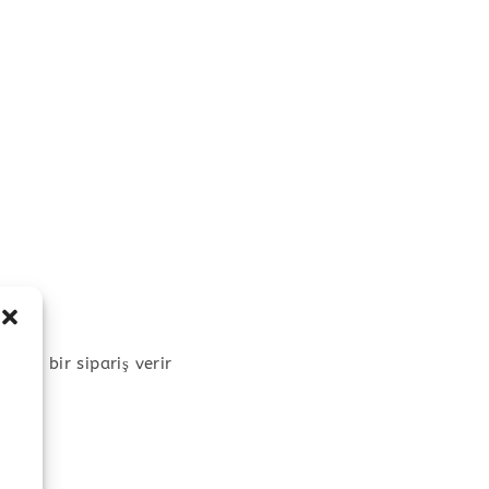
’ye bir sipariş verir
.
_
_
_