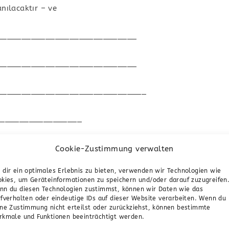
nılacaktır – ve
_____________________________
_____________________________
_______________________________
__________________
ktır –
Cookie-Zustimmung verwalten
e Koşullarına dayanarak, aşağıdaki tedavi için medic4beauty
 dir ein optimales Erlebnis zu bieten, verwenden wir Technologien wie
okies, um Geräteinformationen zu speichern und/oder darauf zuzugreifen
nn du diesen Technologien zustimmst, können wir Daten wie das
________________________________________________
fverhalten oder eindeutige IDs auf dieser Website verarbeiten. Wenn du
ine Zustimmung nicht erteilst oder zurückziehst, können bestimmte
________________________________________________
rkmale und Funktionen beeinträchtigt werden.
________________________________________________