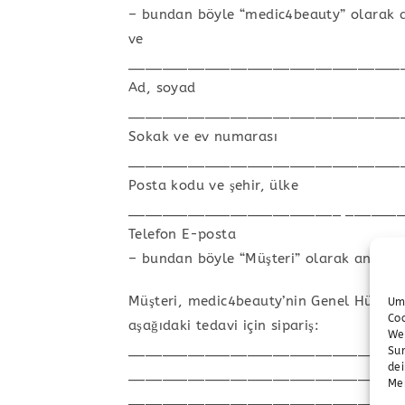
– bundan böyle “medic4beauty” olarak a
ve
________________________________
Ad, soyad
________________________________
Sokak ve ev numarası
________________________________
Posta kodu ve şehir, ülke
_________________________ ______
Telefon E-posta
– bundan böyle “Müşteri” olarak anılaca
Müşteri, medic4beauty’nin Genel Hüküm v
Um
Co
aşağıdaki tedavi için sipariş:
We
________________________________
Sur
de
________________________________
Me
________________________________