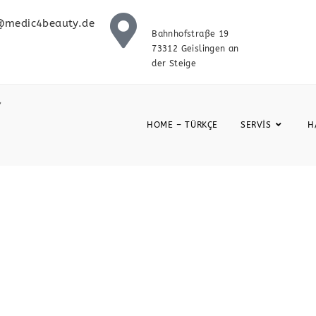
@medic4beauty.de
Bahnhofstraße 19
73312 Geislingen an
der Steige
HOME – TÜRKÇE
SERVIS
H