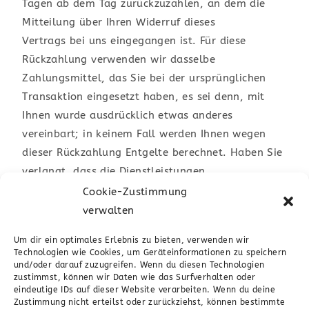
Tagen ab dem Tag zurückzuzahlen, an dem die
Mitteilung über Ihren Widerruf dieses
Vertrags bei uns eingegangen ist. Für diese
Rückzahlung verwenden wir dasselbe
Zahlungsmittel, das Sie bei der ursprünglichen
Transaktion eingesetzt haben, es sei denn, mit
Ihnen wurde ausdrücklich etwas anderes
vereinbart; in keinem Fall werden Ihnen wegen
dieser Rückzahlung Entgelte berechnet. Haben Sie
verlangt, dass die Dienstleistungen
während der Widerrufsfrist beginnen soll, so
Cookie-Zustimmung
haben Sie uns einen angemessenen Betrag zu
verwalten
zahlen, der dem Anteil der bis zu dem Zeitpunkt,
Um dir ein optimales Erlebnis zu bieten, verwenden wir
zu dem Sie uns von der Ausübung des
Technologien wie Cookies, um Geräteinformationen zu speichern
Widerrufsrechts hinsichtlich dieses Vertrags
und/oder darauf zuzugreifen. Wenn du diesen Technologien
zustimmst, können wir Daten wie das Surfverhalten oder
unterrichten, bereits erbrachten Dienstleistungen
eindeutige IDs auf dieser Website verarbeiten. Wenn du deine
im Vergleich zum Gesamtumfang der im Vertrag
Zustimmung nicht erteilst oder zurückziehst, können bestimmte