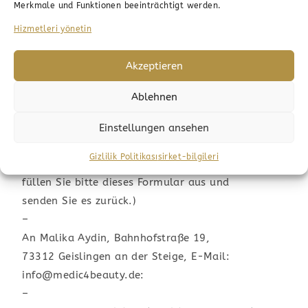
Merkmale und Funktionen beeinträchtigt werden.
vorgesehenen Dienstleistungen entspricht.
Hizmetleri yönetin
(2) Über das Muster-Widerrufsformular informiert
der Anbieter nach der gesetzlichen Regelung
Akzeptieren
wie folgt:
Ablehnen
Muster-Widerrufsformular
Einstellungen ansehen
Gizlilik Politikası
sirket-bilgileri
(Wenn Sie den Vertrag widerrufen wollen, dann
füllen Sie bitte dieses Formular aus und
senden Sie es zurück.)
–
An Malika Aydin,
Bahnhofstraße 19,
73312 Geislingen an der Steige,
E-Mail:
info@medic4beauty.de:
–